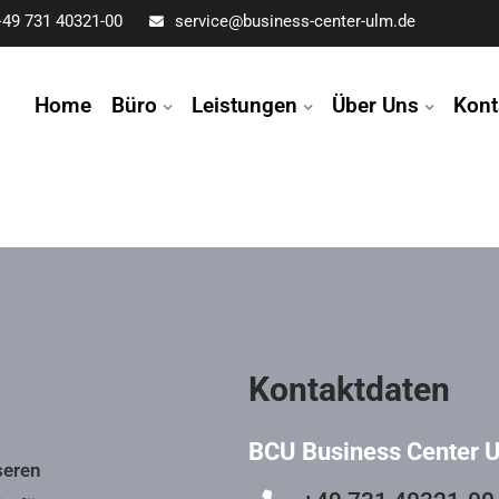
+49 731 40321-00
service@business-center-ulm.de
Home
Büro
Leistungen
Über Uns
Kont
Kontaktdaten
BCU Business Center 
seren