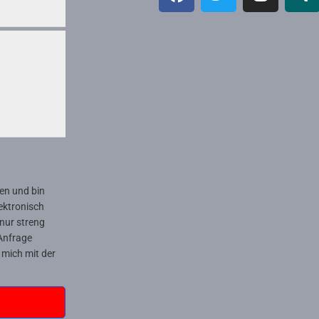
n und bin
ektronisch
nur streng
Anfrage
 mich mit der