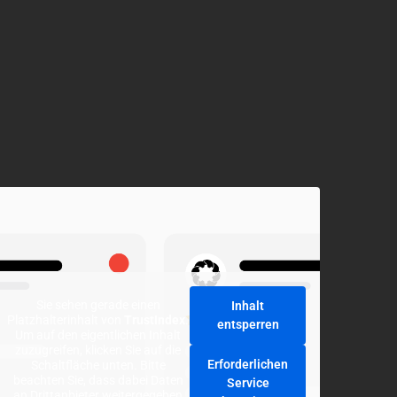
Sie sehen gerade einen
Inhalt
Platzhalterinhalt von
TrustIndex
.
entsperren
Um auf den eigentlichen Inhalt
zuzugreifen, klicken Sie auf die
Erforderlichen
Schaltfläche unten. Bitte
beachten Sie, dass dabei Daten
Service
an Drittanbieter weitergegeben