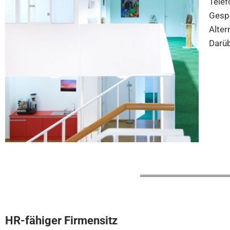
Telef
Gespr
Alter
Darüb
HR-fähiger Firmensitz