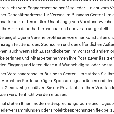
erein lebt vom Engagement seiner Mitglieder – nicht vom 
iner Geschäftsadresse für Vereine im Business Center Ulm er
nsadresse mitten in Ulm. Unabhängig von Vorstandswechse
t Ihr Verein dauerhaft erreichbar und souverän aufgestellt.
e eingetragene Vereine profitieren von einer konstanten un
nsregister, Behörden, Sponsoren und den öffentlichen Außena
hen, auch wenn sich Zuständigkeiten im Vorstand ändern o
beiterinnen und Mitarbeiter nehmen Ihre Post zuverlässig 
den Eingang und leiten diese auf Wunsch digital oder postali
iner Vereinsadresse im Business Center Ulm stärken Sie Ihre
r Vorteil bei Förderanträgen, Sponsorengesprächen und der
en. Gleichzeitig schützen Sie die Privatsphäre Ihrer Vorstand
sen veröffentlicht werden müssen.
nal stehen Ihnen moderne Besprechungsräume und Tagesbü
iederversammlungen oder Projektbesprechungen flexibel z