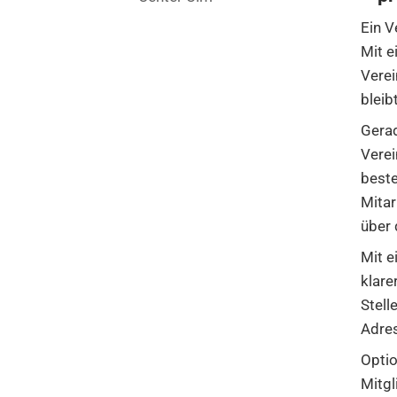
Ein V
Mit e
Verei
bleib
Gerad
Verei
beste
Mitar
über 
Mit e
klare
Stell
Adres
Optio
Mitgl