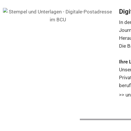
Digi
In de
Journ
Herau
Die B
Ihre 
Unser
Priva
beruf
>> un