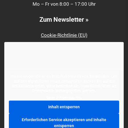
Mo – Fr von 8:00 – 17:00 Uhr
Zum Newsletter »
Cookie-Richtlinie (EU)
Sie sehen gerade einen Platzhalterinhalt von
TrustIndex
. Um
auf den eigentlichen Inhalt zuzugreifen, klicken Sie auf die
Schaltfläche unten. Bitte beachten Sie, dass dabei Daten an
Drittanbieter weitergegeben werden.
Mehr Informationen
Inhalt entsperren
Erforderlichen Service akzeptieren und Inhalte
entsperren